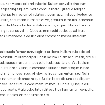
non viverra odio mi quis nisl. Nullam convallis tincidunt
adipiscing aliquam. Sed a congue libero. Quisque feugiat
ttis, justo in euismod volutpat, ipsum quam aliquet lectus, eu
h nulla, accumsan in imperdiet vel, pretium in metus. Aenean in
n nulla. Mauris luctus sodales metus, ac porttitor est lacinia
ing in, varius vel mi. Class aptent taciti sociosqu ad litora
ceptos himenaeos. Sed tincidunt commodo massa interdum
lesuada fermentum, sagittis et libero. Nullam quis odio vel
h. Vestibulum ullamcorper luctus lacinia. Etiam accumsan, orci eu
ada purus, non commodo odio ligula quis turpis. Vestibulum
it cursus nec. Quisque commodo ultricies scelerisque. In hac
rerit rhoncus lacus, id lobortis leo condimentum sed. Nulla
iat rutrum at sit amet neque. Sed at libero dictum est aliquam
us malesuada cursus condimentum metus luctus. Quisque dui
nt eget justo. Morbi vulputate velit eget leo fermentum convallis.
re ultricies, elementum non orci.