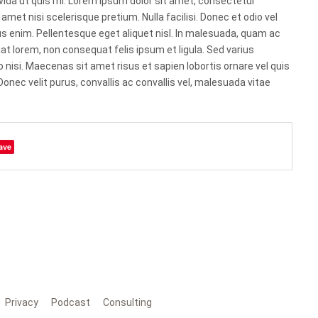
ravida ut quis mi. Lorem ipsum dolor sit amet, consectetur
t amet nisi scelerisque pretium. Nulla facilisi. Donec et odio vel
 enim. Pellentesque eget aliquet nisl. In malesuada, quam ac
t lorem, non consequat felis ipsum et ligula. Sed varius
 nisi. Maecenas sit amet risus et sapien lobortis ornare vel quis
nec velit purus, convallis ac convallis vel, malesuada vitae
ave
Privacy
Podcast
Consulting