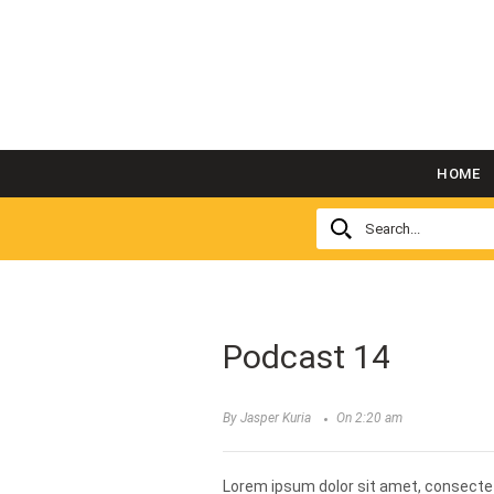
HOME
Podcast 14
By Jasper Kuria
On 2:20 am
Lorem ipsum dolor sit amet, consectetu