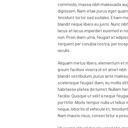
commodo, massa nibh malesuada augue, 
dignissim. Nam vitae purus eget quam 
tincidunt tortor sed sodales. Etiam ma
blandit neque libero eu justo. Nunc nib
lacus at lacus imperdiet euismod in no
non. Proin diam urna, feugiat at adipisc
torquent per conubia nostra, per in
iaculis.
Aliquam metus libero, elementum et ma
ipsum facilisis viverra id sit amet nib
blandit vestibulum, purus ante malesu
scelerisque feugiat diam, eu mollis el
habitasse platea dictumst. Nullam hend
facilisi. Quisque ut velit a neque feug
porttitor. Morbi tempor nulla ut tell
neque, lobortis id vehicula et, tincidu
Nam mauris risus, consectetur a posue