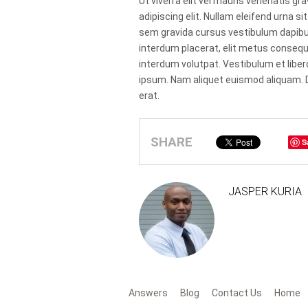
Ut viverra elit vel mauris venenatis g
adipiscing elit. Nullam eleifend urna si
sem gravida cursus vestibulum dapibus
interdum placerat, elit metus consequa
interdum volutpat. Vestibulum et libero
ipsum. Nam aliquet euismod aliquam. Do
erat.
SHARE
S
JASPER KURIA
Answers
Blog
Contact Us
Home