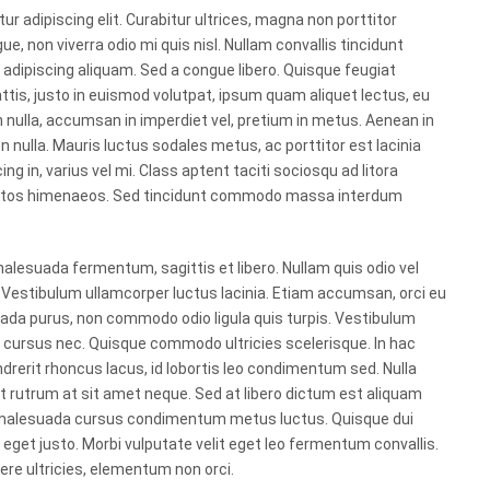
r adipiscing elit. Curabitur ultrices, magna non porttitor
non viverra odio mi quis nisl. Nullam convallis tincidunt
adipiscing aliquam. Sed a congue libero. Quisque feugiat
ttis, justo in euismod volutpat, ipsum quam aliquet lectus, eu
h nulla, accumsan in imperdiet vel, pretium in metus. Aenean in
n nulla. Mauris luctus sodales metus, ac porttitor est lacinia
ing in, varius vel mi. Class aptent taciti sociosqu ad litora
ceptos himenaeos. Sed tincidunt commodo massa interdum
lesuada fermentum, sagittis et libero. Nullam quis odio vel
h. Vestibulum ullamcorper luctus lacinia. Etiam accumsan, orci eu
ada purus, non commodo odio ligula quis turpis. Vestibulum
it cursus nec. Quisque commodo ultricies scelerisque. In hac
rerit rhoncus lacus, id lobortis leo condimentum sed. Nulla
iat rutrum at sit amet neque. Sed at libero dictum est aliquam
us malesuada cursus condimentum metus luctus. Quisque dui
nt eget justo. Morbi vulputate velit eget leo fermentum convallis.
re ultricies, elementum non orci.