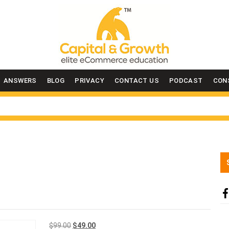
ANSWERS
BLOG
PRIVACY
CONTACT US
PODCAST
CON
Original
Current
$
99.00
$
49.00