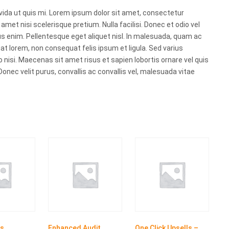
ravida ut quis mi. Lorem ipsum dolor sit amet, consectetur
t amet nisi scelerisque pretium. Nulla facilisi. Donec et odio vel
 enim. Pellentesque eget aliquet nisl. In malesuada, quam ac
t lorem, non consequat felis ipsum et ligula. Sed varius
 nisi. Maecenas sit amet risus et sapien lobortis ornare vel quis
nec velit purus, convallis ac convallis vel, malesuada vitae
ss
Enhanced Audit
One Click Upsells –