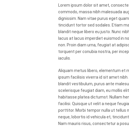
Lorem ipsum dolor sit amet, consectetu
commodo, massa nibh malesuada augue, 
dignissim. Nam vitae purus eget quam 
tincidunt tortor sed sodales. Etiam ma
blandit neque libero eu justo. Nunc nib
lacus at lacus imperdiet euismod in no
non. Proin diam urna, feugiat at adipisc
torquent per conubia nostra, per in
iaculis.
Aliquam metus libero, elementum et ma
ipsum facilisis viverra id sit amet nib
blandit vestibulum, purus ante malesu
scelerisque feugiat diam, eu mollis el
habitasse platea dictumst. Nullam hend
facilisi. Quisque ut velit a neque feug
porttitor. Morbi tempor nulla ut tell
neque, lobortis id vehicula et, tincidu
Nam mauris risus, consectetur a posue