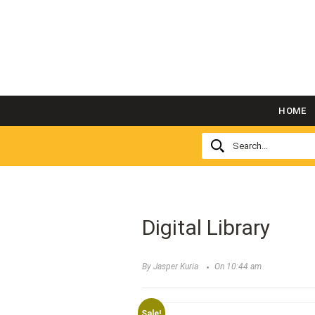
HOME
Digital Library
By Jasper Kuria
On 10:44 am
Sale!