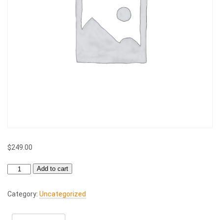
$
249.00
Quick-
Add to cart
Win-
Clinic
Category:
Uncategorized
quantity