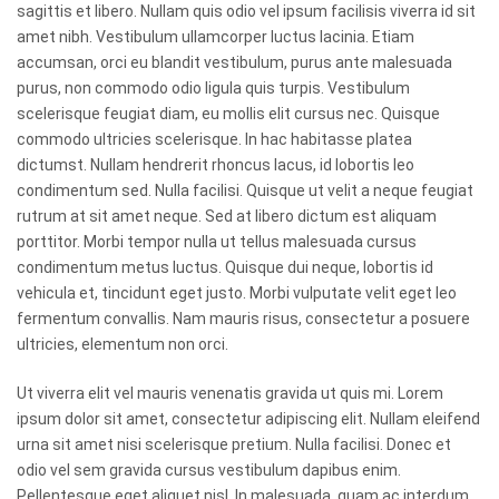
sagittis et libero. Nullam quis odio vel ipsum facilisis viverra id sit
amet nibh. Vestibulum ullamcorper luctus lacinia. Etiam
accumsan, orci eu blandit vestibulum, purus ante malesuada
purus, non commodo odio ligula quis turpis. Vestibulum
scelerisque feugiat diam, eu mollis elit cursus nec. Quisque
commodo ultricies scelerisque. In hac habitasse platea
dictumst. Nullam hendrerit rhoncus lacus, id lobortis leo
condimentum sed. Nulla facilisi. Quisque ut velit a neque feugiat
rutrum at sit amet neque. Sed at libero dictum est aliquam
porttitor. Morbi tempor nulla ut tellus malesuada cursus
condimentum metus luctus. Quisque dui neque, lobortis id
vehicula et, tincidunt eget justo. Morbi vulputate velit eget leo
fermentum convallis. Nam mauris risus, consectetur a posuere
ultricies, elementum non orci.
Ut viverra elit vel mauris venenatis gravida ut quis mi. Lorem
ipsum dolor sit amet, consectetur adipiscing elit. Nullam eleifend
urna sit amet nisi scelerisque pretium. Nulla facilisi. Donec et
odio vel sem gravida cursus vestibulum dapibus enim.
Pellentesque eget aliquet nisl. In malesuada, quam ac interdum