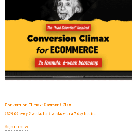
Conversion Climax: Payment Plan
$
329.00
every 2 weeks for 6 weeks with a 7-day free trial
Sign up now